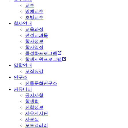
교수
명예교수
초빙교수
학사안내
교육과정
편성교과목
학사정보
학사일정
특성화프로그램
학생지원프로그램
입학안내
모집요강
연구소
전통문화연구소
커뮤니티
공지사항
학생회
진학정보
자유게시판
자료실
포토갤러리