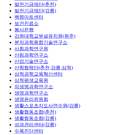
발전기금재단(춘천)
발전기금재단(강릉)
백령아트센터
보건진료소
봉사은행
강원대학교부설유치원(원주)
분자과학융합기술연구소
사회과학연구원
산림과학연구소
산업기술연구소
산학협력단(춘천,강릉,삼척)
삼척공학교육혁신센터
삼척평생교육원
의생명과학연구소
생명과학연구소
생명윤리위원회
생활스포츠지도사연수원(강릉)
생활협동조합(춘천)
생활협동조합(강릉)
성과관리센터(강릉)
수목진단센터