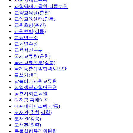
과학영재교육원
과학영재교육원 강릉분원
교양교육원(춘천)
교양교육센터(강릉)
교원초빙(춘천)
교원초빙(강릉)
교육연구소
교육연수원
교육혁신본부
국제교류처(춘천)
국제교류본부(강릉)
국제농촌개발협력사업단
글쓰기센터
남북바다자원교류원
농업생명과학연구원
농촌사회교육원
다전공 홈페이지
대관예약시스템(강릉)
도서관(춘천,삼척)
도서관(강릉)
도서관(원주)
동물실험윤리위원회